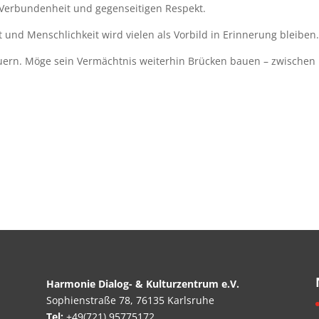
 Verbundenheit und gegenseitigen Respekt.
 und Menschlichkeit wird vielen als Vorbild in Erinnerung bleiben
rauern. Möge sein Vermächtnis weiterhin Brücken bauen – zwischen
Harmonie Dialog- & Kulturzentrum e.V.
Sophienstraße 78, 76135 Karlsruhe
Tel:
+49(721) 95775172