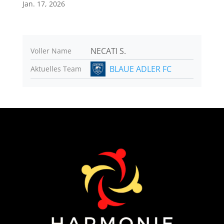
Jan. 17, 2026
NECATI S.
Voller Name
BLAUE ADLER FC
Aktuelles Team