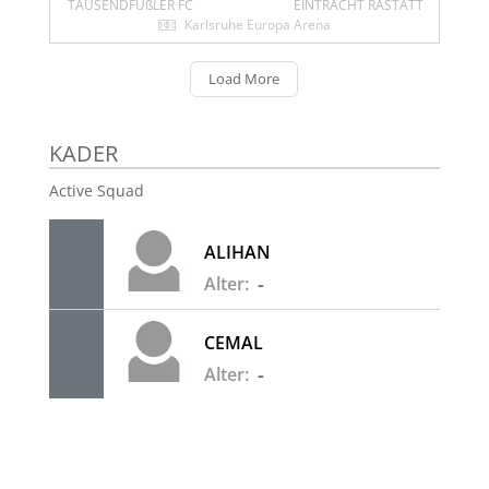
TAUSENDFÜßLER FC
EINTRACHT RASTATT
Karlsruhe Europa Arena
Load More
KADER
Active Squad
ALIHAN
-
Alter:
CEMAL
-
Alter:
EYÜP
-
Alter: