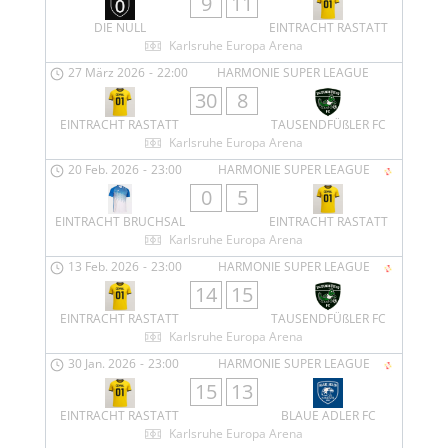
9
11
DIE NULL
EINTRACHT RASTATT
Karlsruhe Europa Arena
27 März 2026
-
22:00
HARMONIE SUPER LEAGUE
30
8
EINTRACHT RASTATT
TAUSENDFÜßLER FC
Karlsruhe Europa Arena
20 Feb. 2026
-
23:00
HARMONIE SUPER LEAGUE
0
5
EINTRACHT BRUCHSAL
EINTRACHT RASTATT
Karlsruhe Europa Arena
13 Feb. 2026
-
23:00
HARMONIE SUPER LEAGUE
14
15
EINTRACHT RASTATT
TAUSENDFÜßLER FC
Karlsruhe Europa Arena
30 Jan. 2026
-
23:00
HARMONIE SUPER LEAGUE
15
13
EINTRACHT RASTATT
BLAUE ADLER FC
Karlsruhe Europa Arena