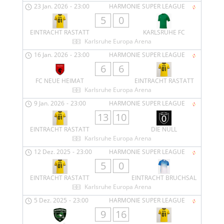
23 Jan. 2026
-
23:00
HARMONIE SUPER LEAGUE
5
0
EINTRACHT RASTATT
KARLSRUHE FC
Karlsruhe Europa Arena
16 Jan. 2026
-
23:00
HARMONIE SUPER LEAGUE
6
6
FC NEUE HEIMAT
EINTRACHT RASTATT
Karlsruhe Europa Arena
9 Jan. 2026
-
23:00
HARMONIE SUPER LEAGUE
13
10
EINTRACHT RASTATT
DIE NULL
Karlsruhe Europa Arena
12 Dez. 2025
-
23:00
HARMONIE SUPER LEAGUE
5
0
EINTRACHT RASTATT
EINTRACHT BRUCHSAL
Karlsruhe Europa Arena
5 Dez. 2025
-
23:00
HARMONIE SUPER LEAGUE
9
16